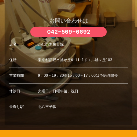
お問い合わせは
042−569−6692
店名
かしの木接骨院
住所
東京都日野市旭が丘6−11−1ドエル旭ヶ丘103
営業時間
9：00～19：30※15：00～17：00は予約時間帯
休診日
火曜日、日曜午後、祝日
最寄り駅
北八王子駅